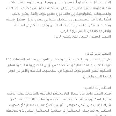
الذهب يحمل تاريخًا طويلًا كمعدن نفيس ورمز للثروة والقوة. يتميز بثبات
قيمته وقوته الشرائية على مر الزمان. يستخدم الذهب في مختلف الصناعات
والتطبيقات التكنولوجية، إلى جانب دوره كمجوهرات رائعة. يعتبر الذهب
أيضًا ملاذًا آمنًا للمستثمرين واحتياطيًا نقديًا في بعض الدول. بفضل قيمته
وجماله، يستمر الذهب في لفت انتباه الناس وإثارة رغبتهم في امتلاكه
واحترامه كمعدن نفيس يراوغ الزمن.
الذهب: المعدن الثمين الذي يتحدى الزمن
الذهب كرمز ثقافي:
على مر العصور، رمز الذهب للثروة والجمال والقوة في مختلف الثقافات. كما
عُرف الذهب بقيمته العالية واستخدامه في تزيين القصور والمعابد والمقابر
الملكية. تُهدى المجوهرات الذهبية في المناسبات الخاصة والأعراس كرمز
للحظ الجيد والنجاح.
استثمارات الذهب:
يُعتبر الذهب واحدًا من أشكال الالاستثمار الشائعة والمأمونة. يعتبر الذهب
مخزنًا للقيمة ووسيلة للتحوط ضد التضخم والتقلبات الاقتصادية. يمكن
شراء الذهب على شكل مجوهرات أو سبائك أو عملات معدنية أو صكوك
استثمارية. كما يمكن الاستثمار في صناديق الاستثمار المتداولة والمرتبطة