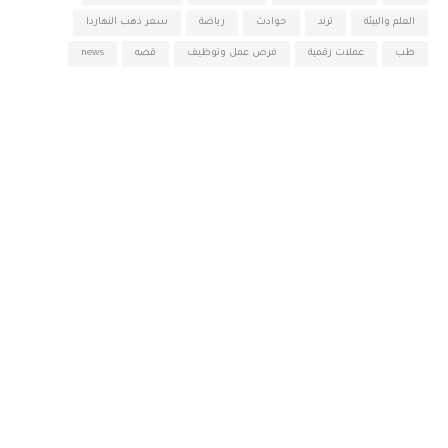
العلم والبيئة
ترند
حوادث
رياضة
سعر ذهب النهاردا
طب
عملات رقمية
فرص عمل وتوظيف
قصه
news