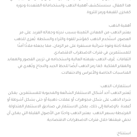
هذا المقال، سنستكشف أهمية الذهب واستخداماته المتعددة ودوره
كمخزن للقيمة ورمز للثروة.
أهمية الذهب:
يعتبر الذهب من المعادن الثمينة بسبب ندرته وجماله الفريد. على مر
العصور، استُخدم الذهب كمؤشر للقوة والثراء والسلطة. يُعزى للذهب
قيمة ثابتة وقوة شرائية مستقرة على مر الزمان، مما يجعله ملاذًا آمنًا
للمستثمرين في فترات الاضطراب الاقتصادي.
الثقافات. عُرف الذهب بقيمته العالية واستخدامه في تزيين القصور والمعابد
والمقابر الملكية. كما رمز الذهب أيضًا للحظ الجيد والنجاح ويُهدي في
المناسبات الخاصة والأعراس والاحتفالات.
استثمارات الذهب:
يُعتبر الذهب أحد أشكال الاستثمار الشائعة والمحبوبة للمستثمرين. يمكن
شراء الذهب على شكل مجوهرات أو عملات ذهبية أو حتى بشكل أشرطة أو
أعمدة. بالإضافة إلى ذلك، يمكن الاستثمار في صناديق الاستثمار المتداولة
المرتبطة بسعر الذهب. يعتبر الذهب واحدًا من الأصول القليلة التي يمكن أن
تحمي قيمتها خلال فترات الاضطرابات الاقتصادية.
استنتاج: