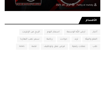
Fathy el mahdy
أبريل 06, 2025
الأقسام
أخبار
ارض الله الوسعة
اسعار اليوم
الربح من الإنترنت
العلم والبيئة
ترند
حوادث
رياضة
سعر ذهب النهاردا
طب
عملات رقمية
فرص عمل وتوظيف
قصه
news