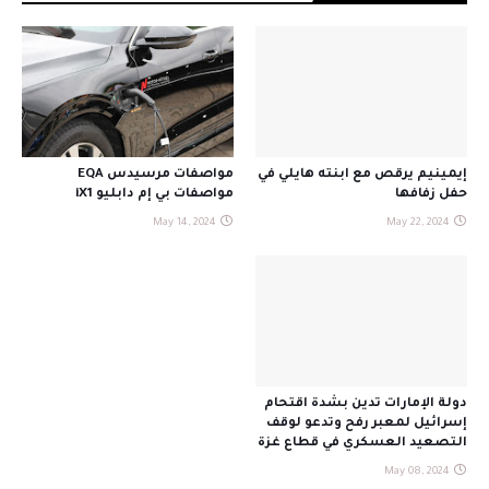
إيمينيم يرقص مع ابنته هايلي في
مواصفات مرسيدس EQA
حفل زفافها
مواصفات بي إم دابليو iX1
May 14, 2024
May 22, 2024
دولة الإمارات تدين بشدة اقتحام
إسرائيل لمعبر رفح وتدعو لوقف
التصعيد العسكري في قطاع غزة
May 08, 2024