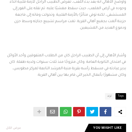
وأوضح الأهالي أنه بعد بدء اللعب، تعرض الطبيب الراحل لأزمة قلبية أثناء
وجوده في أرض الملعب، حيث سقط مغشيًا عليه. تم نقله على الفور إلى
المستشفى، لكنه توفي متأثرًا بالأزمة القلبية. وتحولت وفاته إلى فاجعة
حزينة ألمت بجميع أهالي القرية. تمت مراسم تشييع جنازته وسط حزن
ودموع العديد من المشيعين.
وأشار الأهالي إلى أن الطبيب الراحل كان من الطلاب المتفوقين وأحد الأوائل
في امتحان الثانوية العامة. وكان متزوجًا منذ ثلاث سنوات ولديه طفلة. كان
يدير عيادته في مسقط رأسه بقرية منية المرشد التابعة لمركز مطوبس،
وكان مشهورًا بأعمال الخير التي قام بها بين أهالي القرية.
Tags
ترند
YOU MIGHT LIKE
عرض الكل