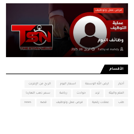
فرص عمل وتوظيف
وظائف اليوم
Fathy el mahdy
أبريل 06, 2025
الأقسام
أخبار
ارض الله الوسعة
اسعار اليوم
الربح من الإنترنت
العلم والبيئة
ترند
حوادث
رياضة
سعر ذهب النهاردا
طب
عملات رقمية
فرص عمل وتوظيف
قصه
news