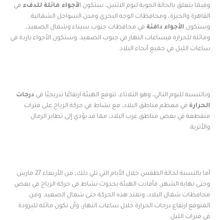
وفيما يتعلق بالحالة الجوية ليوم الاثنين، ستكون ا
لأجواء مائلة للدفء
في
القاهرة والجيزة، ومحافظات الوجه البحري ومدن السواحل الشمالية.
وستكون
الأجواء دافئة
في محافظات جنوب سيناء وشمال الصعيد،
ومائلة للحرارة فيساعات النهار في جنوب الصعيد. وستكون الأجواء باردة في
ساعات الليل في جميع أنحاء البلاد.
وبالنسبة لليوم التالي، وهو الثلاثاء، تتوقع الهيئة ارتفاعًا تدريجيًا في
درجات
الحرارة
في معظم مناطق البلاد، مع نشاط في حركة الرياح على فترات
متقطعة في بعض مناطق غرب البلاد، مما قد يؤدي إلى تطاير الرمال
والأتربة.
أما بالنسبة لحالة الطقس خلال الأيام التي تلي ذلك، من الأربعاء 27 مارس
وحتى نهاية الشهر، فأفادت الهيئة بحدوث نشاط في حركة الرياح في بعض
محافظات شمال البلاد، وتمتد هذه الحركة حتى شمال الصعيد. ومن
المتوقع ارتفاع درجات الحرارة خلال ساعات النهار، وأن تكون مائلة للبرودة
في فترات الليل.