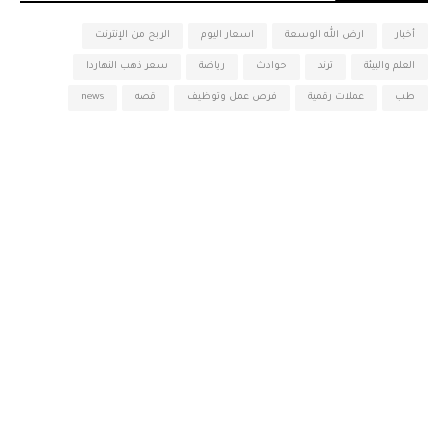
أخبار
ارض الله الوسعة
اسعار اليوم
الربح من الإنترنت
العلم والبيئة
ترند
حوادث
رياضة
سعر ذهب النهاردا
طب
عملات رقمية
فرص عمل وتوظيف
قصه
news