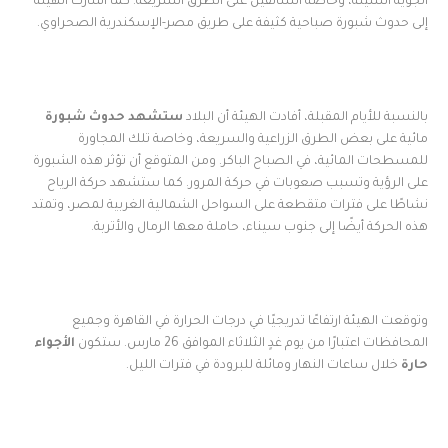
الجوية السيئة، وخاصة السائقين على الطرق السريعة. كما أشارت الهيئة
إلى حدوث شبورة صباحية كثيفة على طريق مصر-الإسكندرية الصحراوي.
بالنسبة للأيام المقبلة، أفادت الهيئة أن البلاد
ستشهد حدوث شبورة
مائية على بعض الطرق الزراعية والسريعة، وخاصة تلك المجاورة
للمسطحات المائية، في الصباح الباكر. ومن المتوقع أن تؤثر هذه الشبورة
على الرؤية وتسبب صعوبات في حركة المرور. كما ستشهد حركة الرياح
نشاطًا على فترات متقطعة على السواحل الشمالية الغربية لمصر، وتمتد
هذه الحركة أيضًا إلى جنوب سيناء، حاملة معها الرمال والأتربة.
وتوقعت الهيئة ارتفاعًا تدريجيًا في درجات الحرارة في القاهرة وجميع
المحافظات اعتبارًا من يوم غدٍ الثلاثاء الموافق 26 مارس. ستكون
الأجواء
حارة
خلال ساعات النهار ومائلة للبرودة في فترات الليل.