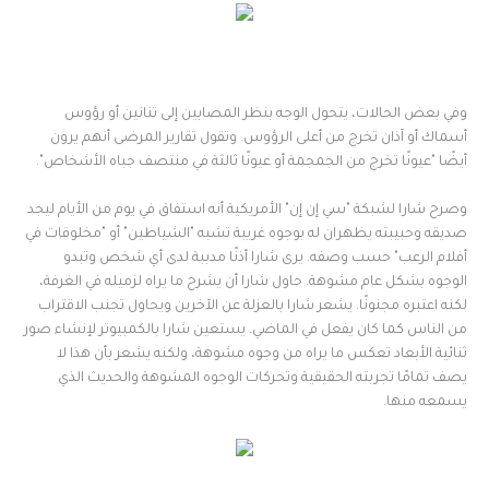
وفي بعض الحالات، يتحول الوجه بنظر المصابين إلى تنانين أو رؤوس
أسماك أو آذان تخرج من أعلى الرؤوس. وتقول تقارير المرضى أنهم يرون
أيضًا "عيونًا تخرج من الجمجمة أو عيونًا ثالثة في منتصف جباه الأشخاص".
وصرح شارا لشبكة "سي إن إن" الأمريكية أنه استفاق في يوم من الأيام ليجد
صديقه وحبيبته يظهران له بوجوه غريبة تشبه "الشياطين" أو "مخلوقات في
أفلام الرعب" حسب وصفه. يرى شارا أذنًا مدببة لدى أي شخص وتبدو
الوجوه بشكل عام مشوهة. حاول شارا أن يشرح ما يراه لزميله في الغرفة،
لكنه اعتبره مجنونًا. يشعر شارا بالعزلة عن الآخرين ويحاول تجنب الاقتراب
من الناس كما كان يفعل في الماضي. يستعين شارا بالكمبيوتر لإنشاء صور
ثنائية الأبعاد تعكس ما يراه من وجوه مشوهة، ولكنه يشعر بأن هذا لا
يصف تمامًا تجربته الحقيقية وتحركات الوجوه المشوهة والحديث الذي
يسمعه منها.