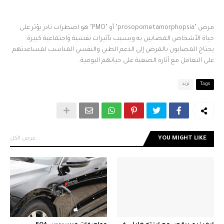
مرض "prosopometamorphopsia" أو "PMO" هو اضطراب نادر يؤثر على
حياة الأشخاص المصابين به ويسبب تأثيرات نفسية واجتماعية كبيرة.
يحتاج المصابون بالمرض إلى الدعم الطبي والنفسي المناسب لمساعدتهم
على التعامل مع آثاره الصعبة على حياتهم اليومية.
Tags
ترند
YOU MIGHT LIKE
عرض الكل