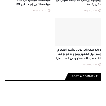
إيمينيم يرقص مع ابنته هايلي في
مواصفات مرسيدس EQA
حفل زفافها
مواصفات بي إم دابليو iX1
May 14, 2024
May 22, 2024
دولة الإمارات تدين بشدة اقتحام
إسرائيل لمعبر رفح وتدعو لوقف
التصعيد العسكري في قطاع غزة
May 08, 2024
POST A COMMENT