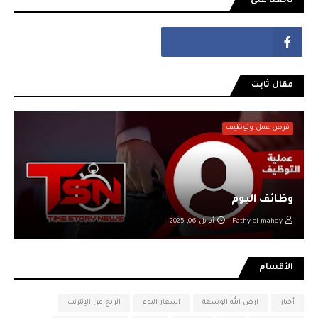
تابعنا على
مقال ثابت
فرص عمل وتوظيف
وظائف اليوم
Fathy el mahdy
أبريل 06, 2025
الأقسام
أخبار
ارض الله الوسعة
اسعار اليوم
الربح من الإنترنت