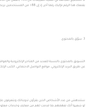
لا أستطيع المبالغة في أهم
يقنعك هذا الرقم فإليك رقما آخر، إذ إن 88٪ من المستخدمين يربطون التقييمات والتعليقات بقرار الشراء.
3. سوّق بالمحتوى
التسويق بالمحتوى بالنسبة للعديد من المتاجر الإلكترونية والمو
عن طريق البريد الإلكتروني، مواقع التواصل الاجتماعي، الكتب الإلك
ستندهش من عدد الأشخاص الذين يقرأون تدويناتك ويتعرفون على
لو شعروا أنك تفهمهم بما قدمت لهم من معارف وخدمات معلوما