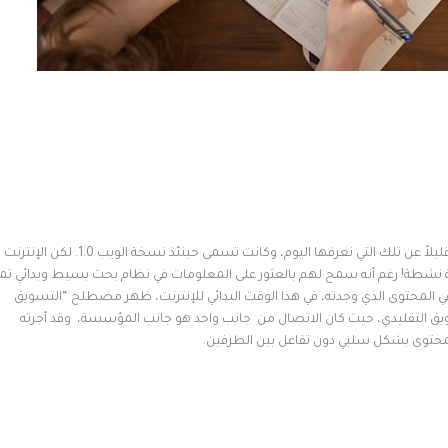
ظهرت النسخة الأولى من الإنترنت في التسعينيات، وهي مختلفة قليلاً عن تلك التي نعرفها اليوم، وكانت تسمى حينئذ نسخة الويب 1.0. لكن الإنترنت
شطة! رغم أنه سمح لهم بالعثور على المعلومات في نظام بحث بسيط وبدائي تما
ي المحتوى الذي وجدته، في هذا الوقت البدائي للإنترنت، ظهر مصطلح “التسويق
لتسويق التقليدي، حيث كان الاتصال من جانب واحد هو جانب المؤسسة، وقد أجرته
توى بشكل سلبي دون تفاعل بين الطرفين.