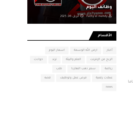
وظائف اليوم
Fathy el mahdy
أبريل 06, 2025
الأقسام
أخبار
ارض الله الوسعة
اسعار اليوم
الربح من الإنترنت
العلم والبيئة
ترند
حوادث
رياضة
سعر ذهب النهاردا
طب
عملات رقمية
فرص عمل وتوظيف
قصه
ما
news