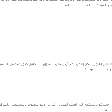
ية التقييمات لأن 84٪ بالفعل من الناس يثقون في التقييمات عبر الإنترنت بقدر ثقتهم في آراء أصدقائهم، هذا يعني ولو لم
اقع يعني التدوين، لكن يمكن أيضًا أن يشمل التسويق بالمحتوى صورا عدة من التسو
ترونية، والمطبوعات.
 خدماتك بالمحتوى الذي تقدمه لهم، بل أكثر من ذلك سيكونون مستعدين للشراء
تية شيقة.