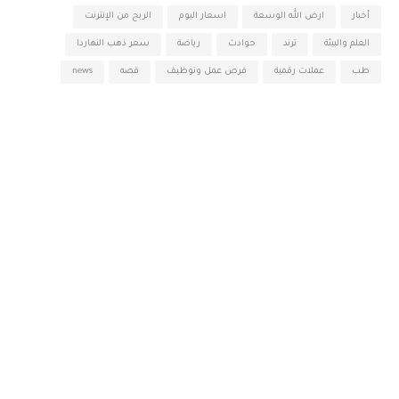
أخبار
ارض الله الوسعة
اسعار اليوم
الربح من الإنترنت
العلم والبيئة
ترند
حوادث
رياضة
سعر ذهب النهاردا
طب
عملات رقمية
فرص عمل وتوظيف
قصه
news