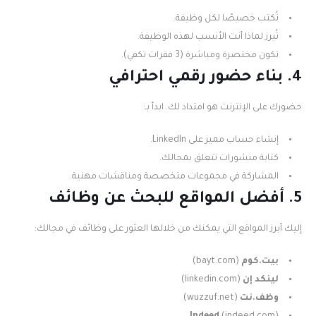
تُكتب خصيصًا لكل وظيفة.
تُبرز لماذا أنت الأنسب لهذه الوظيفة.
تكون مختصرة ومباشرة (3 فقرات تكفي).
4. بناء حضور رقمي احترافي
حضورك على الإنترنت هو امتداد لك. ابدأ بـ:
إنشاء حساب مميز على LinkedIn.
كتابة منشورات تتعلق بمجالك.
المشاركة في مجموعات متخصصة ومناقشات مهنية.
5. أفضل المواقع للبحث عن وظائف
إليك أبرز المواقع التي يمكنك من خلالها العثور على وظائف في مجالك:
بيت.كوم
(bayt.com)
لينكد إن
(linkedin.com)
وظف.نت
(wuzzuf.net)