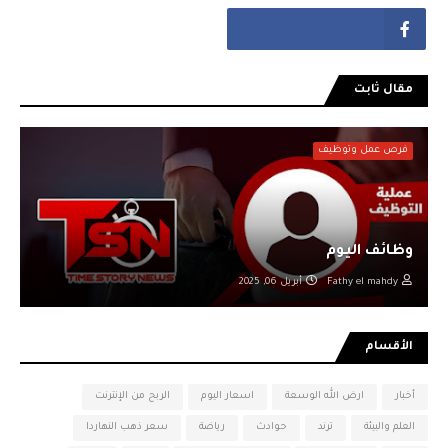
مقال ثابت
فرص عمل وتوظيف
وظائف اليوم
Fathy el mahdy
أبريل 06, 2025
الأقسام
أخبار
ارض الله الوسعة
اسعار اليوم
الربح من الإنترنت
العلم والبيئة
ترند
حوادث
رياضة
سعر ذهب النهاردا