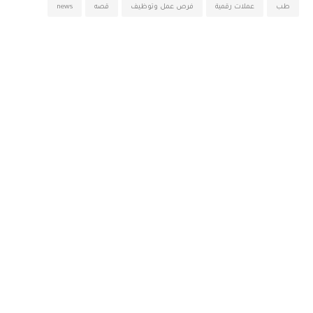
طب
عملات رقمية
فرص عمل وتوظيف
قصه
news