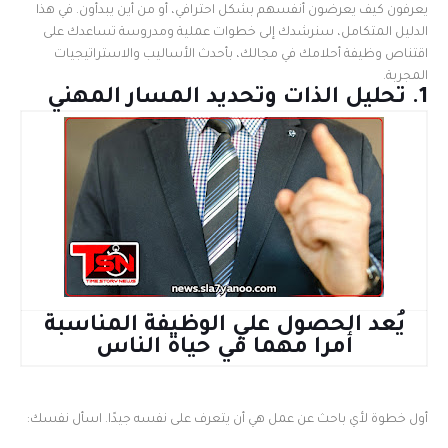
يعرفون كيف يعرضون أنفسهم بشكل احترافي، أو من أين يبدأون. في هذا
الدليل المتكامل، سنرشدك إلى خطوات عملية ومدروسة تساعدك على
اقتناص وظيفة أحلامك في مجالك، بأحدث الأساليب والاستراتيجيات
المجربة.
1. تحليل الذات وتحديد المسار المهني
يُعد الحصول علي الوظيفة المناسبة
أمرا مهما في حياة الناس
أول خطوة لأي باحث عن عمل هي أن يتعرف على نفسه جيدًا. اسأل نفسك: