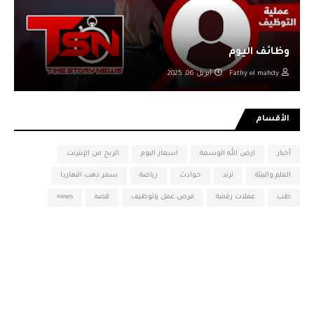
وظائف اليوم
Fathy el mahdy
أبريل 06, 2025
الأقسام
أخبار
ارض الله الوسعة
اسعار اليوم
الربح من الإنترنت
العلم والبيئة
ترند
حوادث
رياضة
سعر ذهب النهاردا
طب
عملات رقمية
فرص عمل وتوظيف
قصه
news