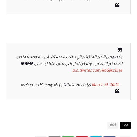
بخصوص الخبر المنتشر اني دخلت المستشفى .. الحمد لله احب
اطمنكم انا بخير .. وشكرا لكل اللي سأل عليا او دعالي ❤️❤️❤️
pic.twitter.com/RoGakc8Ise
March 31, 2024
— Mohamed Henedy 👶 (@OfficialHenedy)
Tags
أخبار