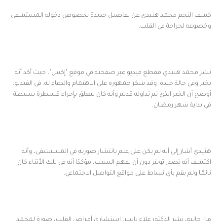
كشف النجم محمد هنيدي عن تفاصيل جديدة بخصوص دخوله المستشفى
وخضوعه لجراحة في القلب.
نشر محمد هنيدي مقطع فيديو عبر صفحته في موقع "إكس"، حيث أكد أنه
بخير وفي حالة جيدة. وقد شكر جمهوره على الاهتمام والدعاء له. في الفيديو،
أوضح أن الخبر الذي تم تداوله قديم وأنه كان يتعلق بإجراء قسطرة بسيطة
في بداية شهر رمضان.
هنيدي أشار إلى أنه لم يكن على علم بانتشار صورته في المستشفى، وأنه
اكتشف أنه تصدر تويتر دون أن يفهم السبب، مؤكدًا أنه في تلك الأثناء كان
نائمًا ولم يقم بأي نشاط على مواقع التواصل الاجتماعي.
من جانبه، نشر الدكتور علاء ياسر، استشاري أمراض القلب، صورة لمحمد