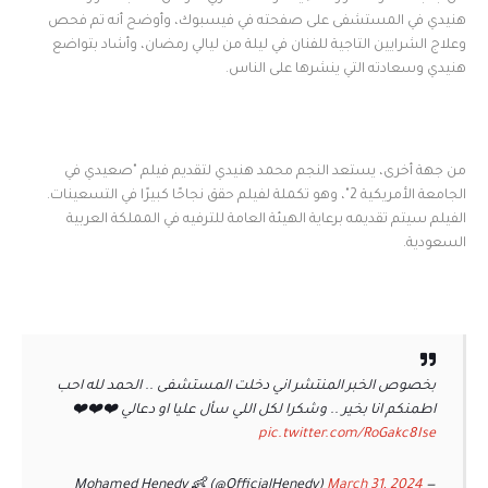
هنيدي في المستشفى على صفحته في فيسبوك، وأوضح أنه تم فحص
وعلاج الشرايين التاجية للفنان في ليلة من ليالي رمضان، وأشاد بتواضع
هنيدي وسعادته التي ينشرها على الناس.
من جهة أخرى، يستعد النجم محمد هنيدي لتقديم فيلم "صعيدي في
الجامعة الأمريكية 2"، وهو تكملة لفيلم حقق نجاحًا كبيرًا في التسعينات.
الفيلم سيتم تقديمه برعاية الهيئة العامة للترفيه في المملكة العربية
السعودية.
بخصوص الخبر المنتشر اني دخلت المستشفى .. الحمد لله احب
اطمنكم انا بخير .. وشكرا لكل اللي سأل عليا او دعالي ❤️❤️❤️
pic.twitter.com/RoGakc8Ise
March 31, 2024
— Mohamed Henedy 👶 (@OfficialHenedy)