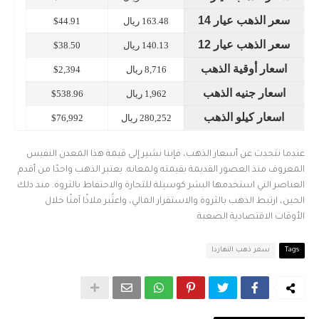
سعر الذهب عيار 14
163.48 ريال
$44.91
سعر الذهب عيار 12
140.13 ريال
$38.50
اسعار أوقية الذهب
8,716 ريال
$2,394
اسعار جنيه الذهب
1,962 ريال
$538.96
اسعار كيلو الذهب
280,252 ريال
$76,992
عندما نتحدث عن أسعار الذهب، فإننا نشير إلى قيمة هذا المعدن النفيس
المعروف منذ العصور القديمة بقيمته ولمعانه. يعتبر الذهب واحدًا من أقدم
العناصر التي استخدمها البشر كوسيلة للتجارة والاحتفاظ بالثروة. منذ ذلك
الحين، ارتبط الذهب بالثروة والاستقرار المالي، واعتُبر ملاذًا آمنًا خلال
الأوقات الاقتصادية الصعبة.
Tags
سعر ذهب النهاردا