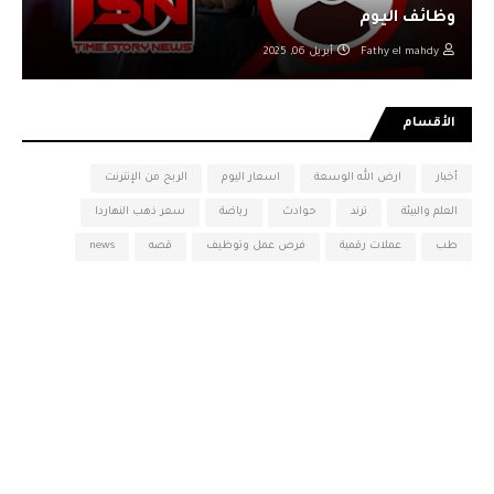
وظائف اليوم
Fathy el mahdy
أبريل 06, 2025
الأقسام
أخبار
ارض الله الوسعة
اسعار اليوم
الربح من الإنترنت
العلم والبيئة
ترند
حوادث
رياضة
سعر ذهب النهاردا
طب
عملات رقمية
فرص عمل وتوظيف
قصه
news