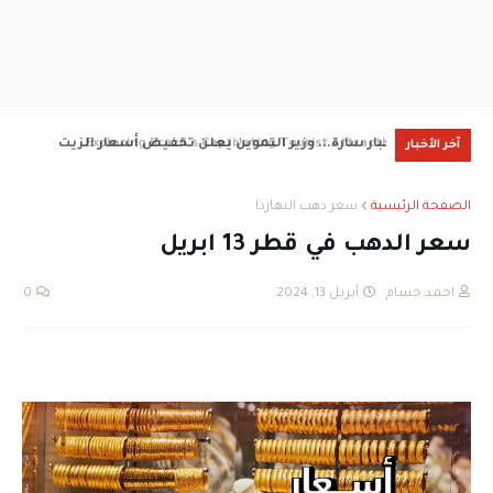
Exploring Brazil's Captivating Tourist Attractions
اخبار سارة... وزير التموين يعلن تخفيض أسعار الزيت
والم
آخر الأخبار
الصفحة الرئيسية
سعر ذهب النهاردا
سعر الدهب في قطر 13 ابريل
احمد حسام
أبريل 13, 2024
0