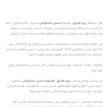
هل تخطط
ريم طارق،
طليقة
حسن شاكوش،
لدخول عالم التمثيل؟ بعد
أن أصبحت اسمها متصدرًا للترند على محركات البحث واكتسبت شهرة
واسعة لا تقل عن شاكوش، يتوقع الجمهور أنها قد تدخل مجال التمثيل.
في حوارها مع الإعلامية بسمة وهبة، تحدثت ريم طارق عن الأزمة التي مرت
بها مع حسن شاكوش قائلة: "الموضوع بيني وبين حسن شاكوش أكبر من
الخيانة، بس أخلاقيًا ودينيًا مش هقول ومش هقدر أحكيه".
وأكملت قائلة: "اتحملت مع حسن شاكوش اللي محدش يتحمله من رابع
يوم جواز".
من جانبه، أوضح محامي
ريم طارق
،
طليقة حسن شاكوش
، لكاميرا
"تحيا مصر" أنهم وجهوا تهمًا لأهل حسن بسبب التهديدات والشتائم التي
تعرضت لها ريم أثناء تنفيذ قرار التمكين للفيلا المشتركة.
وأضاف المحامي: "حسن استولى على شبكة ريم وقايمتها، ويدعي أنها