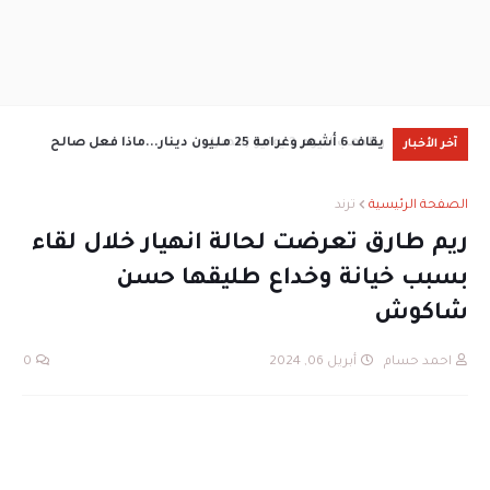
سعر الدهب اليوم 3 يونيو (مصر)
إيقاف 6 أشهر وغرامة 25 مليون دينار...ماذا فعل صالح
سعر ا
آخر الأخبار
جمعة
الصفحة الرئيسية
ترند
ريم طارق تعرضت لحالة انهيار خلال لقاء
بسبب خيانة وخداع طليقها حسن
شاكوش
احمد حسام
أبريل 06, 2024
0