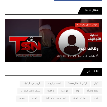
مقال ثابت
فرص عمل وتوظيف
وظائف اليوم
Fathy el mahdy
أبريل 06, 2025
الأقسام
أخبار
ارض الله الوسعة
اسعار اليوم
الربح من الإنترنت
العلم والبيئة
ترند
حوادث
رياضة
سعر ذهب النهاردا
طب
عملات رقمية
فرص عمل وتوظيف
قصه
news