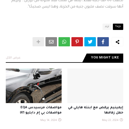
تكلفت 80 ألف جنيه فقط، بينما هي تملك فيلا مكونة من دورين... ويزعم
أنها سرقت نصف مليون جنيه من الخزنة، وهذا ليس صحيحًا".
Tags
ترند
YOU MIGHT LIKE
عرض الكل
إيمينيم يرقص مع ابنته هايلي في
مواصفات مرسيدس EQA
حفل زفافها
مواصفات بي إم دابليو iX1
May 14, 2024
May 22, 2024